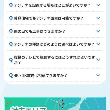
ト体制を整えております。
はい、アンテナ設置後にテレビのチャンネル設定も
す。お客様のご都合に合わせた支払い方法をお選び
アンテナを設置する場所はどこがよいですか？
行っております。工事完了後、実際に映像をご確認
いただけますので、ご安心ください。
いただいてから作業完了となります。お客様のテレ
電波の受信状況が良好で、強風などの影響を受けに
ビの種類や設定方法に合わせて丁寧に対応いたしま
賃貸住宅でもアンテナ設置は可能ですか？
くい場所に設置するのが理想的です。屋根、ベラン
すので、ご不明な点があれば遠慮なくお尋ねくださ
ダ、壁面など、お住まいの状況に応じて最適な場所
い。
可能です。ただし、賃貸物件の場合は建物への工事
雨の日でも工事はできますか？
をご提案いたします。現地調査の際に電波状況を測
に関して管理会社や大家さんの許可が必要な場合が
定し、最も良好な受信が可能な設置場所をお伝えし
あります。事前に許可を得ていただくようお願いい
ます。
安全面を考慮し、強風や激しい雨の場合は工事を見
アンテナの種類はどのように選べばよいですか？
たします。場合によっては穴を開けない工法や撤去
合わせることがあります。軽い雨であれば施工可能
時に原状回復しやすい方法をご提案することも可能
な場合もございますので、天候が心配な際は事前に
です。
お住まいの地域の電波状況や視聴したい放送、建物
複数のテレビで視聴するにはどうすればよいです
ご相談ください。お客様と作業スタッフの安全を第
の構造などを考慮して最適なアンテナをご提案いた
か？
一に考え、状況に応じて判断させていただきます。
します。地デジ用の八木式アンテナやデザインアン
テナ、BS/CS放送用のパラボラアンテナなど、お客
複数のテレビで視聴するには分配器を使用して配線
4K・8K放送は視聴できますか？
様のニーズや住宅の外観に合わせて選択できます。
を行います。テレビの台数や建物の構造によって
は、ブースターの設置が必要な場合もあります。現
はい、4K・8K放送に対応したBS/CSアンテナの設置
地調査の際にお客様のご希望をお聞きし、最適な配
が可能です。ただし、4K・8K放送を視聴するには対
線プランをご提案させていただきます。
応したテレビやチューナーが必要となります。ま
た、専用の配線材料も必要になりますので、視聴を
ご希望の場合は事前にお知らせください。