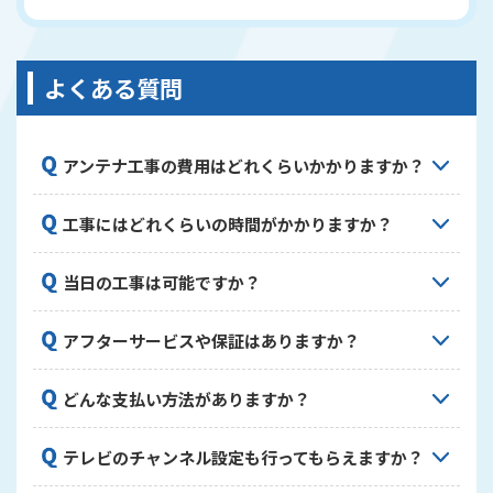
よくある質問
アンテナ工事の費用はどれくらいかかりますか？
工事内容や設置するアンテナの種類によって異なり
工事にはどれくらいの時間がかかりますか？
ます。一般的な地デジアンテナ設置で14,500円～、
BS/CSアンテナ設置で15,000円～が目安です。正確
標準的な工事で約1～2時間程度です。お住まいの状
な費用は現地調査後にお見積りいたします。現地調
当日の工事は可能ですか？
況や工事内容によって変動することがありますが、
査・お見積りは無料ですので、お気軽にご相談くだ
できるだけスピーディーに完了いたします。複数台
さい。
はい、日程や時間帯によっては当日工事も対応して
のテレビ設定や配線工事が必要な場合は、それに応
アフターサービスや保証はありますか？
おります。ただし、繁忙期や天候状況によってはご
じて時間が延びることがあります。
希望に添えない場合もございますので、お早めにご
はい、当社では工事完了後も安心していただけるよ
連絡ください。できる限りお客様のご希望に沿った
どんな支払い方法がありますか？
う、施工後5年間の保証をご提供しています。保証期
日程調整を心がけておりますのでご相談ください。
間内に施工に起因する不具合が生じた場合は、無償
現金、クレジットカード、QRコード決済
で修理対応いたします。お客様に長く安心してご利
テレビのチャンネル設定も行ってもらえますか？
（PayPay、LINE Pay等）に対応しております。お
用いただけるよう、しっかりとしたアフターサポー
支払いは工事完了後にその場でお願いしておりま