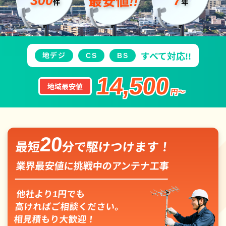
300
7
最安値!!
件
年
地デジ
CS
BS
すべて対応!!
14,500
地域最安値
円〜
20
最短
分で駆けつけます！
業界最安値に挑戦中のアンテナ工事
他社より1円でも
高ければご相談ください。
相見積もり大歓迎！