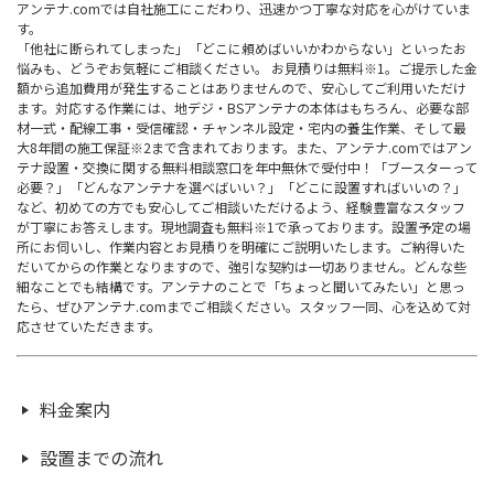
アンテナ.comでは自社施工にこだわり、迅速かつ丁寧な対応を心がけていま
す。
「他社に断られてしまった」「どこに頼めばいいかわからない」といったお
悩みも、どうぞお気軽にご相談ください。 お見積りは無料※1。ご提示した金
額から追加費用が発生することはありませんので、安心してご利用いただけ
ます。対応する作業には、地デジ・BSアンテナの本体はもちろん、必要な部
材一式・配線工事・受信確認・チャンネル設定・宅内の養生作業、そして最
大8年間の施工保証※2まで含まれております。また、アンテナ.comではアン
テナ設置・交換に関する無料相談窓口を年中無休で受付中！「ブースターって
必要？」「どんなアンテナを選べばいい？」「どこに設置すればいいの？」
など、初めての方でも安心してご相談いただけるよう、経験豊富なスタッフ
が丁寧にお答えします。現地調査も無料※1で承っております。設置予定の場
所にお伺いし、作業内容とお見積りを明確にご説明いたします。ご納得いた
だいてからの作業となりますので、強引な契約は一切ありません。どんな些
細なことでも結構です。アンテナのことで「ちょっと聞いてみたい」と思っ
たら、ぜひアンテナ.comまでご相談ください。スタッフ一同、心を込めて対
応させていただきます。
料金案内
設置までの流れ