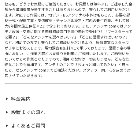
悩みも、どうぞお気軽にご相談ください。 お見積りは無料※1。ご提示した金
額から追加費用が発生することはありませんので、安心してご利用いただけ
ます。対応する作業には、地デジ・BSアンテナの本体はもちろん、必要な部
材一式・配線工事・受信確認・チャンネル設定・宅内の養生作業、そして最
大8年間の施工保証※2まで含まれております。また、アンテナ.comではアン
テナ設置・交換に関する無料相談窓口を年中無休で受付中！「ブースターって
必要？」「どんなアンテナを選べばいい？」「どこに設置すればいいの？」
など、初めての方でも安心してご相談いただけるよう、経験豊富なスタッフ
が丁寧にお答えします。現地調査も無料※1で承っております。設置予定の場
所にお伺いし、作業内容とお見積りを明確にご説明いたします。ご納得いた
だいてからの作業となりますので、強引な契約は一切ありません。どんな些
細なことでも結構です。アンテナのことで「ちょっと聞いてみたい」と思っ
たら、ぜひアンテナ.comまでご相談ください。スタッフ一同、心を込めて対
応させていただきます。
料金案内
設置までの流れ
よくあるご質問