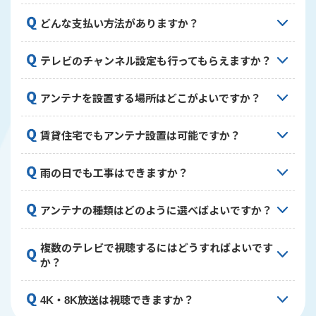
希望に添えない場合もございますので、お早めにご
はい、当社では工事完了後も安心していただけるよ
連絡ください。できる限りお客様のご希望に沿った
どんな支払い方法がありますか？
う、施工後5年間の保証をご提供しています。保証期
日程調整を心がけておりますのでご相談ください。
間内に施工に起因する不具合が生じた場合は、無償
現金、クレジットカード、QRコード決済
で修理対応いたします。お客様に長く安心してご利
テレビのチャンネル設定も行ってもらえますか？
（PayPay、LINE Pay等）に対応しております。お
用いただけるよう、しっかりとしたアフターサポー
支払いは工事完了後にその場でお願いしておりま
ト体制を整えております。
はい、アンテナ設置後にテレビのチャンネル設定も
す。お客様のご都合に合わせた支払い方法をお選び
アンテナを設置する場所はどこがよいですか？
行っております。工事完了後、実際に映像をご確認
いただけますので、ご安心ください。
いただいてから作業完了となります。お客様のテレ
電波の受信状況が良好で、強風などの影響を受けに
ビの種類や設定方法に合わせて丁寧に対応いたしま
賃貸住宅でもアンテナ設置は可能ですか？
くい場所に設置するのが理想的です。屋根、ベラン
すので、ご不明な点があれば遠慮なくお尋ねくださ
ダ、壁面など、お住まいの状況に応じて最適な場所
い。
可能です。ただし、賃貸物件の場合は建物への工事
雨の日でも工事はできますか？
をご提案いたします。現地調査の際に電波状況を測
に関して管理会社や大家さんの許可が必要な場合が
定し、最も良好な受信が可能な設置場所をお伝えし
あります。事前に許可を得ていただくようお願いい
ます。
安全面を考慮し、強風や激しい雨の場合は工事を見
アンテナの種類はどのように選べばよいですか？
たします。場合によっては穴を開けない工法や撤去
合わせることがあります。軽い雨であれば施工可能
時に原状回復しやすい方法をご提案することも可能
な場合もございますので、天候が心配な際は事前に
です。
お住まいの地域の電波状況や視聴したい放送、建物
複数のテレビで視聴するにはどうすればよいです
ご相談ください。お客様と作業スタッフの安全を第
の構造などを考慮して最適なアンテナをご提案いた
か？
一に考え、状況に応じて判断させていただきます。
します。地デジ用の八木式アンテナやデザインアン
テナ、BS/CS放送用のパラボラアンテナなど、お客
複数のテレビで視聴するには分配器を使用して配線
4K・8K放送は視聴できますか？
様のニーズや住宅の外観に合わせて選択できます。
を行います。テレビの台数や建物の構造によって