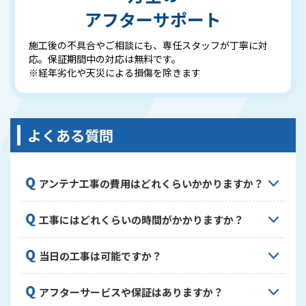
アフターサポート
施工後の不具合やご相談にも、専任スタッフが丁寧に対
応。保証期間中の対応は無料です。
※経年劣化や天災による損傷を除きます
よくある質問
アンテナ工事の費用はどれくらいかかりますか？
工事内容や設置するアンテナの種類によって異なり
工事にはどれくらいの時間がかかりますか？
ます。一般的な地デジアンテナ設置で14,500円～、
BS/CSアンテナ設置で15,000円～が目安です。正確
標準的な工事で約1～2時間程度です。お住まいの状
な費用は現地調査後にお見積りいたします。現地調
当日の工事は可能ですか？
況や工事内容によって変動することがありますが、
査・お見積りは無料ですので、お気軽にご相談くだ
できるだけスピーディーに完了いたします。複数台
さい。
はい、日程や時間帯によっては当日工事も対応して
のテレビ設定や配線工事が必要な場合は、それに応
アフターサービスや保証はありますか？
おります。ただし、繁忙期や天候状況によってはご
じて時間が延びることがあります。