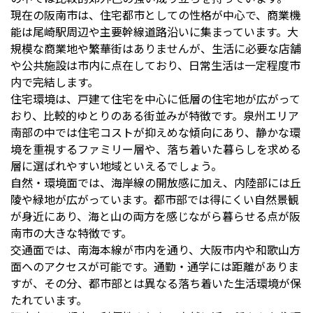
現在の阪南市は、住宅都市としての性格が中心で、商業機
能は尾崎駅周辺や主要幹線道路沿いに集まっています。大
規模な商業地や繁華街はありませんが、生活に必要な店舗
や公共施設は市内に点在しており、日常生活は一定程度市
内で完結します。
住宅環境は、戸建て住宅を中心に低層の住宅地が広がって
おり、比較的ゆとりのある街並みが特徴です。泉州エリア
南部の中では住宅コストが抑えめな傾向にあり、静かな環
境を重視するファミリー層や、落ち着いた暮らしを求める
層に選ばれやすい地域といえるでしょう。
自然・環境面では、海岸線の開放感に加え、内陸部には丘
陵や緑地が広がっています。都市部では得にくい自然景観
が身近にあり、海と山の両方を感じながら暮らせる点が阪
南市の大きな特徴です。
交通面では、南海本線が市内を通り、大阪市内や和歌山方
面へのアクセスが可能です。通勤・通学には距離がありま
すが、その分、都市部とは異なる落ち着いた生活環境が保
たれています。