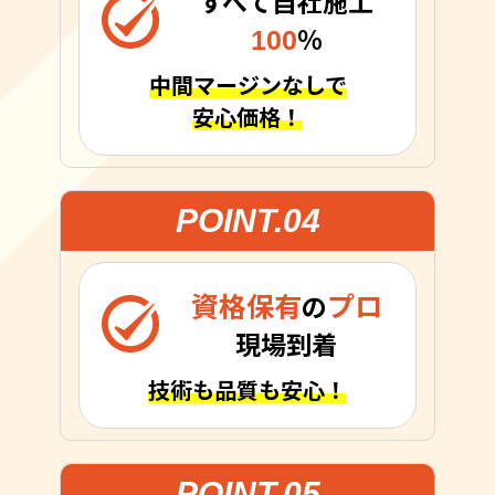
すべて自社施工
100
％
中間マージンなしで
安心価格！
POINT.04
資格保有
プロ
の
現場到着
技術も品質も安心！
POINT.05