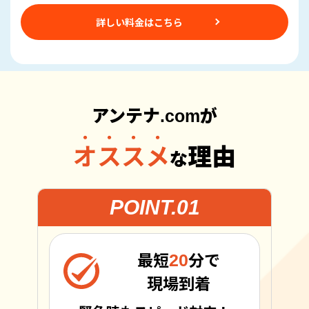
詳しい料金はこちら
アンテナ.comが
オススメ
理由
な
POINT.01
20
最短
分で
現場到着