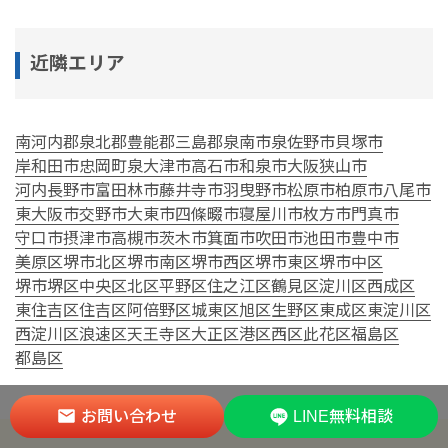
近隣エリア
南河内郡
泉北郡
豊能郡
三島郡
泉南市
泉佐野市
貝塚市
岸和田市
忠岡町
泉大津市
高石市
和泉市
大阪狭山市
河内長野市
富田林市
藤井寺市
羽曳野市
松原市
柏原市
八尾市
東大阪市
交野市
大東市
四條畷市
寝屋川市
枚方市
門真市
守口市
摂津市
高槻市
茨木市
箕面市
吹田市
池田市
豊中市
美原区
堺市北区
堺市南区
堺市西区
堺市東区
堺市中区
堺市堺区
中央区
北区
平野区
住之江区
鶴見区
淀川区
西成区
東住吉区
住吉区
阿倍野区
城東区
旭区
生野区
東成区
東淀川区
西淀川区
浪速区
天王寺区
大正区
港区
西区
此花区
福島区
都島区
お問い合わせ
LINE無料相談