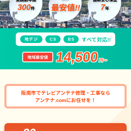
300
7
最安値!!
件
年
地デジ
CS
BS
すべて対応!!
14,500
地域最安値
円〜
阪南市でテレビアンテナ修理・工事なら
アンテナ.comにお任せを！