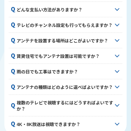
希望に添えない場合もございますので、お早めにご
はい、当社では工事完了後も安心していただけるよ
連絡ください。できる限りお客様のご希望に沿った
どんな支払い方法がありますか？
う、施工後5年間の保証をご提供しています。保証期
日程調整を心がけておりますのでご相談ください。
間内に施工に起因する不具合が生じた場合は、無償
現金、クレジットカード、QRコード決済
で修理対応いたします。お客様に長く安心してご利
テレビのチャンネル設定も行ってもらえますか？
（PayPay、LINE Pay等）に対応しております。お
用いただけるよう、しっかりとしたアフターサポー
支払いは工事完了後にその場でお願いしておりま
ト体制を整えております。
はい、アンテナ設置後にテレビのチャンネル設定も
す。お客様のご都合に合わせた支払い方法をお選び
アンテナを設置する場所はどこがよいですか？
行っております。工事完了後、実際に映像をご確認
いただけますので、ご安心ください。
いただいてから作業完了となります。お客様のテレ
電波の受信状況が良好で、強風などの影響を受けに
ビの種類や設定方法に合わせて丁寧に対応いたしま
賃貸住宅でもアンテナ設置は可能ですか？
くい場所に設置するのが理想的です。屋根、ベラン
すので、ご不明な点があれば遠慮なくお尋ねくださ
ダ、壁面など、お住まいの状況に応じて最適な場所
い。
可能です。ただし、賃貸物件の場合は建物への工事
雨の日でも工事はできますか？
をご提案いたします。現地調査の際に電波状況を測
に関して管理会社や大家さんの許可が必要な場合が
定し、最も良好な受信が可能な設置場所をお伝えし
あります。事前に許可を得ていただくようお願いい
ます。
安全面を考慮し、強風や激しい雨の場合は工事を見
アンテナの種類はどのように選べばよいですか？
たします。場合によっては穴を開けない工法や撤去
合わせることがあります。軽い雨であれば施工可能
時に原状回復しやすい方法をご提案することも可能
な場合もございますので、天候が心配な際は事前に
です。
お住まいの地域の電波状況や視聴したい放送、建物
複数のテレビで視聴するにはどうすればよいです
ご相談ください。お客様と作業スタッフの安全を第
の構造などを考慮して最適なアンテナをご提案いた
か？
一に考え、状況に応じて判断させていただきます。
します。地デジ用の八木式アンテナやデザインアン
テナ、BS/CS放送用のパラボラアンテナなど、お客
複数のテレビで視聴するには分配器を使用して配線
4K・8K放送は視聴できますか？
様のニーズや住宅の外観に合わせて選択できます。
を行います。テレビの台数や建物の構造によって