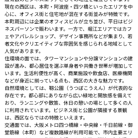
現在の西区は、本町・阿波座・四ツ橋といったエリアを中
心に、オフィス街と住宅地が混在する街並みが特徴です。
本町周辺には企業のオフィスビルが立ち並び、平日はビジ
ネスパーソンで賑わいます。一方で、堀江エリアではカフ
ェやアパレルショップ、デザイン事務所などが集まり、若
者文化やクリエイティブな雰囲気を感じられる地域として
人気があります。
住環境の面では、タワーマンションや分譲マンションの建
設が進み、都心居住を選ぶ単身者や共働き世帯が増加して
います。生活利便性が高く、商業施設や飲食店、医療機関
などが身近に揃っている点も、西区の大きな魅力です。
自然環境としては、靱公園（うつぼこうえん）が代表的な
存在です。都心部にありながら広い緑地と開放感を備えて
おり、ランニングや散策、休日の憩いの場として多くの人
に利用されています。ビジネス街と公園が隣接する景観
は、西区ならではの特徴といえます。
交通面では、大阪メトロ四つ橋線・中央線・千日前線・御
堂筋線（本町）など複数路線が利用可能で、市内主要エリ