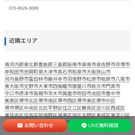
070-8526-9089
近隣エリア
南河内郡
泉北郡
豊能郡
三島郡
阪南市
泉南市
泉佐野市
貝塚市
岸和田市
忠岡町
泉大津市
高石市
和泉市
大阪狭山市
河内長野市
富田林市
藤井寺市
羽曳野市
松原市
柏原市
八尾市
東大阪市
交野市
大東市
四條畷市
寝屋川市
枚方市
門真市
守口市
摂津市
高槻市
茨木市
箕面市
吹田市
池田市
豊中市
美原区
堺市北区
堺市南区
堺市西区
堺市東区
堺市中区
堺市堺区
中央区
北区
平野区
住之江区
鶴見区
淀川区
西成区
東住吉区
住吉区
阿倍野区
城東区
旭区
生野区
東成区
東淀川区
西淀川区
浪速区
天王寺区
大正区
港区
此花区
福島区
都島区
お問い合わせ
LINE無料相談