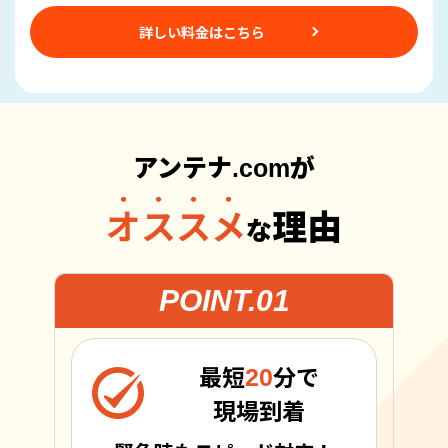
詳しい料金はこちら
アンテナ.comが
オススメ
理由
な
POINT.01
20
最短
分で
現場到着