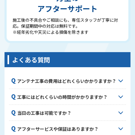
アフターサポート
施工後の不具合やご相談にも、専任スタッフが丁寧に対
応。保証期間中の対応は無料です。
※経年劣化や天災による損傷を除きます
よくある質問
アンテナ工事の費用はどれくらいかかりますか？
工事内容や設置するアンテナの種類によって異なり
工事にはどれくらいの時間がかかりますか？
ます。一般的な地デジアンテナ設置で14,500円～、
BS/CSアンテナ設置で15,000円～が目安です。正確
標準的な工事で約1～2時間程度です。お住まいの状
な費用は現地調査後にお見積りいたします。現地調
当日の工事は可能ですか？
況や工事内容によって変動することがありますが、
査・お見積りは無料ですので、お気軽にご相談くだ
できるだけスピーディーに完了いたします。複数台
さい。
はい、日程や時間帯によっては当日工事も対応して
のテレビ設定や配線工事が必要な場合は、それに応
アフターサービスや保証はありますか？
おります。ただし、繁忙期や天候状況によってはご
じて時間が延びることがあります。