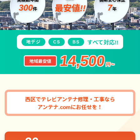
300
7
最安値!!
件
年
地デジ
CS
BS
すべて対応!!
14,500
地域最安値
円〜
西区でテレビアンテナ修理・工事なら
アンテナ.comにお任せを！